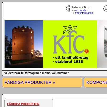
Info om KFC
->
att handla
->
fraktinformation
Vi levererar till företag med moms/VAT-nummer
FÄRDIGA PRODUKTER »
KOMPONE
FÄRDIGA PRODUKTER