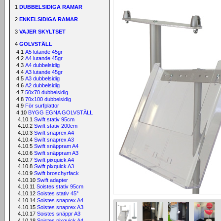
1
DUBBELSIDIGA RAMAR
2
ENKELSIDIGA RAMAR
3
VAJER SKYLTSET
4
GOLVSTÄLL
4.1
A5 lutande 45gr
4.2
A4 lutande 45gr
4.3
A4 dubbelsidig
4.4
A3 lutande 45gr
4.5
A3 dubbelsidig
4.6
A2 dubbelsidig
4.7
50x70 dubbelsidig
4.8
70x100 dubbelsidig
4.9
För surfplattor
4.10
BYGG EGNA GOLVSTÄLL
4.10.1
Swift stativ 95cm
4.10.2
Swift stativ 200cm
4.10.3
Swift snaprex A4
4.10.4
Swift snaprex A3
4.10.5
Swift snäppram A4
4.10.6
Swift snäppram A3
4.10.7
Swift pixquick A4
4.10.8
Swift pixquick A3
4.10.9
Swift broschyrfack
4.10.10
Swift adapter
4.10.11
Soistes stativ 95cm
4.10.12
Soistes stativ 45°
4.10.14
Soistes snaprex A4
4.10.15
Soistes snaprex A3
4.10.17
Soistes snäppr A3
4.10.18
Soistes pixquick A4