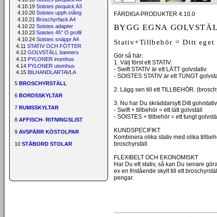
4.10.19
Soistes pixquick A3
4.10.20
Soistes upph.stång
FÄRDIGA PRODUKTER 4.10.0
4.10.21
Broschyrfack A4
BYGG EGNA GOLVSTÄ
4.10.22
Soistes adapter
4.10.23
Soistes 45° O profil
4.10.24
Soistes snäppr A4
Stativ+Tillbehör = Ditt eget 
4.11
STATIV OCH FÖTTER
4.12
GOLVSTÄLL banners
Gör så här:
4.13
PYLONER inomhus
1. Välj först ett STATIV.
4.14
PYLONER utomhus
- Swift STATIV är ett LÄTT golvstativ.
4.15
BILHANDLARTAVLA
- SOISTES STATIV är ett TUNGT golvstat
5
BROSCHYRSTÄLL
2. Lägg sen till ett TILLBEHÖR. (brosc
6
BORDSSKYLTAR
3. Nu har Du skräddarsytt Ditt golvstati
7
RUMSSKYLTAR
- Swift + tillbehör = ett lätt golvställ
- SOISTES + tillbehör = ett tungt golvstäl
8
AFFISCH- RITNINGSLIST
KUNDSPECIFIKT
9
AVSPÄRR KÖSTOLPAR
Kombinera olika stativ med olika tillbehör 
broschyrställ.
10
STÅBORD STOLAR
FLEXIBELT OCH EKONOMISKT
Har Du ett stativ, så kan Du senare göra
ex en fristående skylt till ett broschyrst
pengar.