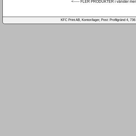
<----- FLER PRODUKTER i vänster me
KFC Print AB, Kontor/lager, Post: Profilgränd 4,