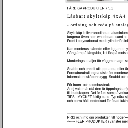
FÄRDIGA PRODUKTER 7.5.1
Låsbart skyltskåp 4xA4
- ordning och reda på ansla
Skyltskåp i silveranodiserad aluminium 
fungerar även som whiteboard samt at
Front i polycarbonat med cylinderlås ink
Kan monteras stående eller liggande,
Gångjärn på långsida, 1st lås på motsat
Monteringsdetaljer för väggmontage, s
Snabbt och enkelt att uppdatera eller ä
Formatneutralt, egna utskrifter monte
informationsskåpens rygg. Snabbt och e
För inom- och utomhusbruk.
Är ej vattentät (då den är öppningsbar!
till budskapen. Det är fukt som påverka
TIPS - MYCKET fuktig plats. Typ nära sjö
och borra hål i nederkant för ökad fuktr
PRIS och info om produkten till höger---
<----- FLER PRODUKTER i vänster me