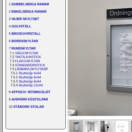
1
DUBBELSIDIGA RAMAR
2
ENKELSIDIGA RAMAR
3
VAJER SKYLTSET
4
GOLVSTÄLL
5
BROSCHYRSTÄLL
6
BORDSSKYLTAR
7
RUMSSKYLTAR
7.1
VÄGGSKYLTAR
7.2
TAKTILA INSTICK
7.3
FLAGGSKYLTAR
7.4
STANDARDINSTICK
7.5
LÅSBARA SKYLTSKÅP
7.5.1
Skyltskåp 4xA4
7.5.2
Skyltskåp 6xA4
7.5.3
Skyltskåp 9xA4
7.5.4
Skyltskåp 12xA4
8
AFFISCH- RITNINGSLIST
9
AVSPÄRR KÖSTOLPAR
10
STÅBORD STOLAR