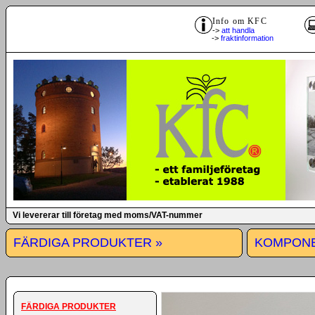
Info om KFC
->
att handla
->
fraktinformation
Vi levererar till företag med moms/VAT-nummer
FÄRDIGA PRODUKTER »
KOMPONE
FÄRDIGA PRODUKTER