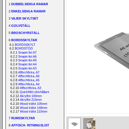
1
DUBBELSIDIGA RAMAR
2
ENKELSIDIGA RAMAR
3
VAJER SKYLTSET
4
GOLVSTÄLL
5
BROSCHYRSTÄLL
6
BORDSSKYLTAR
6.1
BORDSSKYLT
6.2
BORDSTÖD
6.2.1
Snapin list A7
6.2.2
Snapin list A6
6.2.3
Snapin list A5
6.2.4
Snapin list A4
6.2.5
Snapin list A3
6.2.6
Affischficka, A7
6.2.7
Affischficka, A6
6.2.8
Affischficka, A5
6.2.9
Affischficka, A4
6.2.10
Affischficka, A3
6.2.11
QuickMini skivhållare
6.2.12
Akrylfot 100mm
6.2.14
Akrylfot 210mm
6.2.15
Wood träfot 105mm
6.2.16
Wood träfot 148mm
6.2.17
Wood träfot 210mm
7
RUMSSKYLTAR
8
AFFISCH- RITNINGSLIST