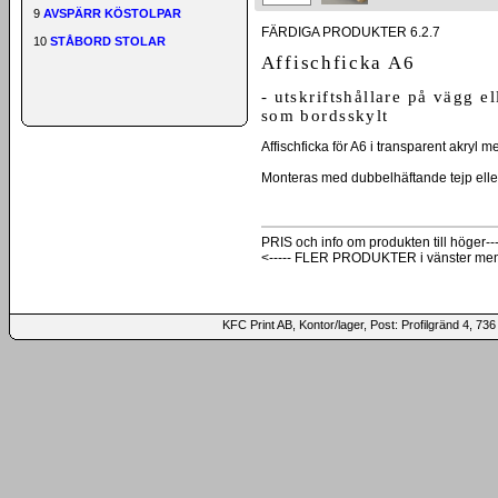
9
AVSPÄRR KÖSTOLPAR
FÄRDIGA PRODUKTER 6.2.7
10
STÅBORD STOLAR
Affischficka A6
- utskriftshållare på vägg e
som bordsskylt
Affischficka för A6 i transparent akryl 
Monteras med dubbelhäftande tejp eller
PRIS och info om produkten till höger---
<----- FLER PRODUKTER i vänster me
KFC Print AB, Kontor/lager, Post: Profilgränd 4,