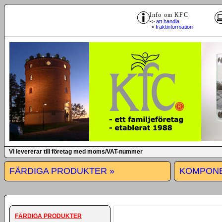
Info om KFC
->
att handla
->
fraktinformation
Vi levererar till företag med moms/VAT-nummer
FÄRDIGA PRODUKTER »
KOMPONE
FÄRDIGA PRODUKTER